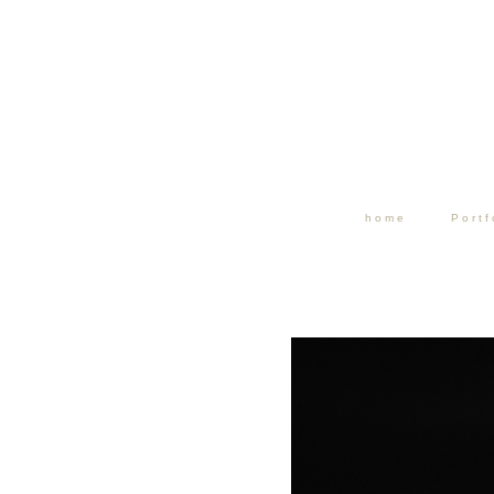
home
Portf